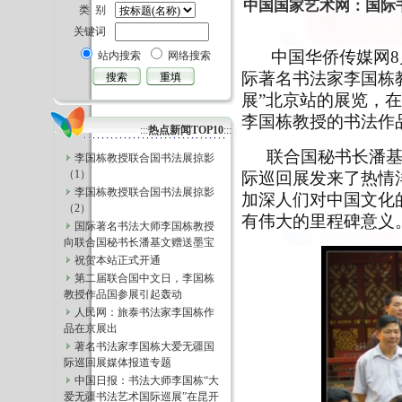
中国国家艺术网：国际
类 别
关键词
中国华侨传媒网8
站内搜索
网络搜索
际著名书法家李国栋
展”北京站的展览，
李国栋教授的书法作
:::
热点新闻TOP10
:::
联合国秘书长潘基
李国栋教授联合国书法展掠影
（1）
际巡回展发来了热情
李国栋教授联合国书法展掠影
加深人们对中国文化
（2）
有伟大的里程碑意义
国际著名书法大师李国栋教授
向联合国秘书长潘基文赠送墨宝
祝贺本站正式开通
第二届联合国中文日，李国栋
教授作品国参展引起轰动
人民网：旅泰书法家李国栋作
品在京展出
著名书法家李国栋大爱无疆国
际巡回展媒体报道专题
中国日报：书法大师李国栋“大
爱无疆书法艺术国际巡展”在昆开