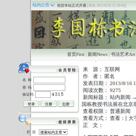
The “peace and love” arts exhibition is co-sponsored
[
站内公告
祝贺本站正式开通
[本站 2011/6/18 12:39:04]
首页First
|
新闻News
|
书法艺术Art
来 源： 互联网
:::
会 员 登 陆
:::
作 者： 匿名
名 称
发表日期： 2013/8/16 12
密 码
阅读次数： 9275
验证码
新闻标题：
站内新闻
国栋教授书法展在北京
查看权限： 普通新闻
查看方式： 查看：[
大
:::
超 级 搜 索
:::
正 文：
栏 目