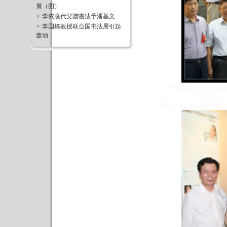
展（图）
李依凌代父贈書法予潘基文
李国栋教授联合国书法展引起
轰动