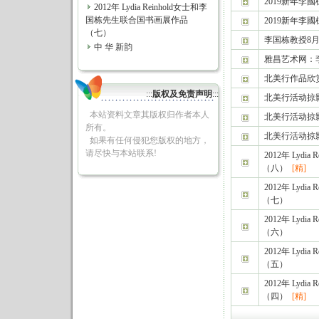
2019新年李
2012年 Lydia Reinhold女士和李
国栋先生联合国书画展作品
2019新年李
（七）
李国栋教授8
中 华 新韵
雅昌艺术网：
北美行作品欣
:::
版权及免责声明
:::
北美行活动掠
本站资料文章其版权归作者本人
北美行活动掠
所有。
北美行活动掠
如果有任何侵犯您版权的地方，
请尽快与本站联系!
2012年 Lyd
（八）
[精]
2012年 Lyd
（七）
2012年 Lyd
（六）
2012年 Lyd
（五）
2012年 Lyd
（四）
[精]