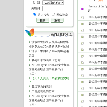
（一）
[荐]
类 别
Preface of th
关键词
言
站内搜索
网络搜索
2019新年李
2019新年李
2019新年李
:::
热门文章TOP10
:::
2019新年李
漫谈武警部队以及其与解放军
2019新年李
部队以及公安民警的联系和区别
2019新年李
清议：中国经济10年内将超越
美国
2019新年李
爱与和平书画展《前言》
2019新年李
2012年 Lydia Reinhold女士和李
2019新年李
国栋先生联合国书画展作品
（二）
2019新年李
飞天！人类几千年的梦想实现
2019新年李
了
复活节岛的悲剧
2019新年李
广告是说谎的艺术
2019新年李
2012年 Lydia Reinhold女士和李
国栋先生联合国书画展作品
2019新年李
（八）