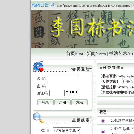
祝贺本站正式开通
[本站 2011/6/18 12:39:04]
站内公告
The “peace and love” arts exhibition is co-sponsored
[
首页First
|
新闻News
|
书法艺术Art
::: 分 类 导 航 :::
:::
会 员 登 陆
:::
【书法百家Calligraph
名 称
【人物访谈】
社会万
密 码
【活動掠影Activity Re
【李國棟教授書法作
验证码
状态
:::
超 级 搜 索
:::
2019新年李
2012年 Lyd
栏 目