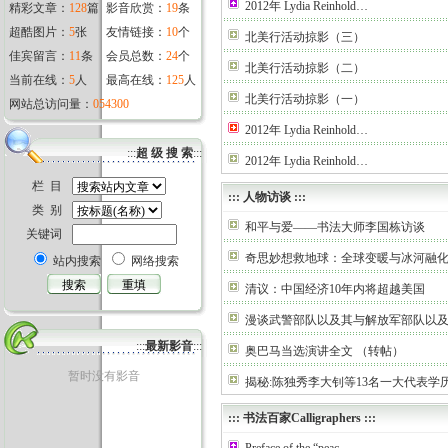
2012年 Lydia Reinhold…
精彩文章：
128
篇
影音欣赏：
19
条
超酷图片：
5
张
友情链接：
10
个
北美行活动掠影（三）
佳宾留言：
11
条
会员总数：
24
个
北美行活动掠影（二）
当前在线：
5
人
最高在线：
125
人
北美行活动掠影（一）
网站总访问量：
054300
2012年 Lydia Reinhold…
:::
超 级 搜 索
:::
2012年 Lydia Reinhold…
栏 目
:::
人物访谈
:::
类 别
和平与爱——书法大师李国栋访谈
关键词
奇思妙想救地球：全球变暖与冰河融
站内搜索
网络搜索
清议：中国经济10年内将超越美国
漫谈武警部队以及其与解放军部队以
:::
最新影音
:::
奥巴马当选演讲全文 （转帖）
暂时没有影音
揭秘:陈独秀李大钊等13名一大代表学
:::
书法百家Calligraphers
:::