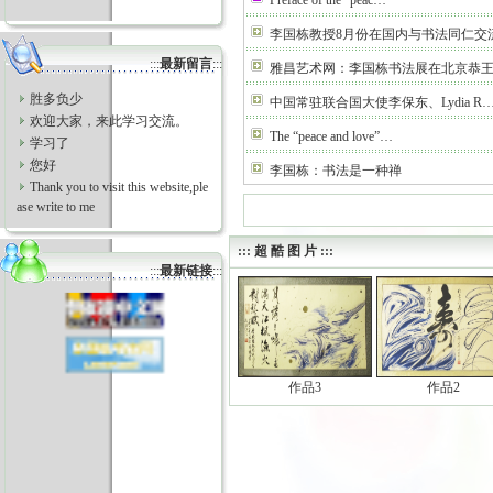
Preface of the “peac…
李国栋教授8月份在国内与书法同仁交
:::
最新留言
:::
雅昌艺术网：李国栋书法展在北京恭
胜多负少
中国常驻联合国大使李保东、Lydia R
欢迎大家，来此学习交流。
The “peace and love”…
学习了
您好
李国栋：书法是一种禅
Thank you to visit this website,ple
ase write to me
::: 超 酷 图 片 :::
:::
最新链接
:::
作品3
作品2