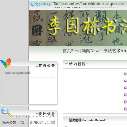
The “peace and love” arts exhibition is co-sponsored
[
站内公告
祝贺本站正式开通
[本站 2011/6/18 12:39:04]
首页First
|
新闻News
|
书法艺术Art
The “peace and love” arts exhibiti
::: 站 内 新 闻 :::
:::
首 页 公 告
:::
on is co-sponsored
:::
统 计 信 息
:::
:::
活動掠影Activity Record
:::
站务公告：
4
篇
新闻动态：
101
篇